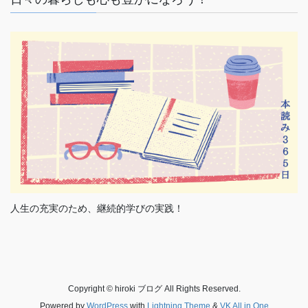
人生の充実のため、継続的学びの実践！
Copyright © hiroki ブログ All Rights Reserved.
Powered by
WordPress
with
Lightning Theme
&
VK All in One