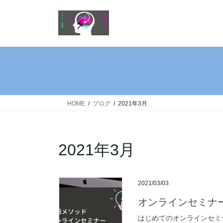
コ
ナ
ン
ビ
テ
ゲ
ン
ー
ツ
シ
へ
ョ
ス
ン
キ
に
ッ
移
HOME
ブログ
2021年3月
プ
動
2021年3月
2021/03/03
オンラインセミナ
はじめてのオンラインセミ