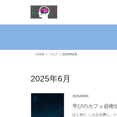
コ
ナ
ン
ビ
テ
ゲ
ン
ー
ツ
シ
へ
ョ
ス
ン
キ
に
ッ
移
HOME
ブログ
2025年6月
プ
動
2025年6月
2025/06/04
学びのカフェ@南
はじめに こんな山奥に、