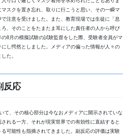
、入り口で厳しくマスク着用を求められたこともありま
にマスクを置き忘れ、取りに行こうと思い、その一瞬マ
声で注意を受けました。また、教育現場では生徒に「息
ころ、そのことをたまたま耳にした責任者の人から呼び
年の8月の模擬試験の試験監督をした際、受験者全員がマ
りにし愕然としました。メディアの偏った情報が人々の
ました。
副反応
ついて、その核心部分は今なおメディアに開示されていな
認される一方、それが現実世界での有効性に直結すると
うる可能性も指摘されてきました。副反応の評価は実験