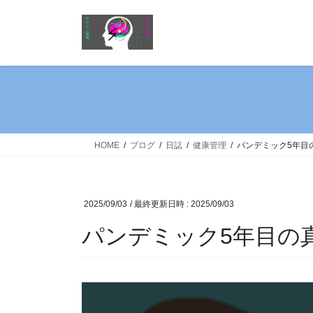
コ
ナ
ン
ビ
テ
ゲ
ン
ー
ツ
シ
へ
ョ
ス
ン
キ
に
ッ
移
HOME
ブログ
日誌
健康管理
パンデミック5年目
プ
動
2025/09/03
/ 最終更新日時 :
2025/09/03
パンデミック5年目の